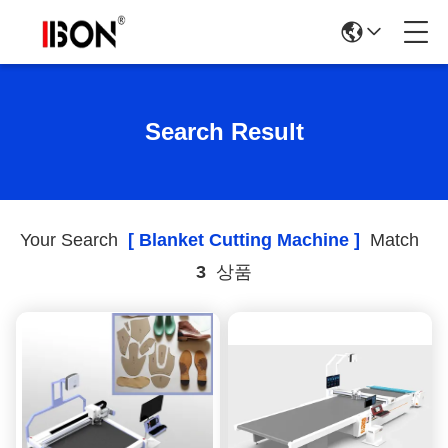
Search Result
Your Search
[ Blanket Cutting Machine ]
Match
3
상품