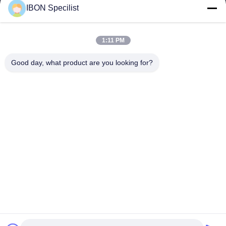
IBON Specilist
info@iboncutting.com
1:11 PM
우리 주소
Good day, what product are you looking for?
주소
중국 광둥성 둥관시 랴오부진 랴오푸 로드 212번 5동
Tel
86--13925852182
개인 정보 정책
|
사이트맵
중국 좋은 품질 가죽 절단기 공급업체. 저작권 © -2026 IBON