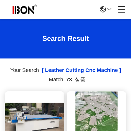
Search Result
Your Search
[ Leather Cutting Cnc Machine ]
Match
73
상품